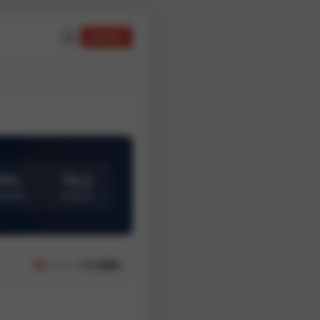
登录
76%
V3.2
前准确率
算法版本
公众号：
PC28预测