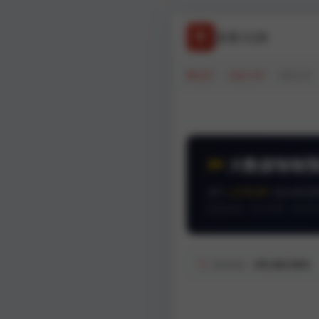
加拿大28
首页
/
加拿大28
/
预测分析
大数据智能
基于
LSTM-BP
混合神经网
数据来源：官方开奖 · 实时同
客服热线：
400-888-6666