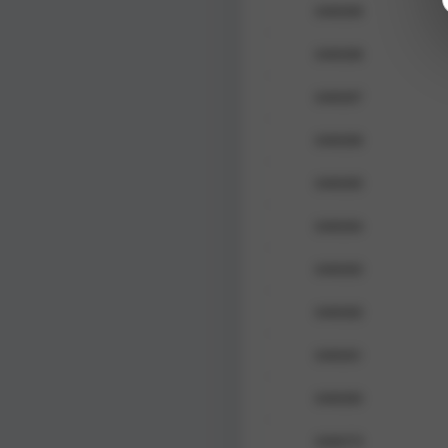
3466389
3466388
3466387
3466386
3466385
3466384
3466383
3466382
3466381
3466380
3466379