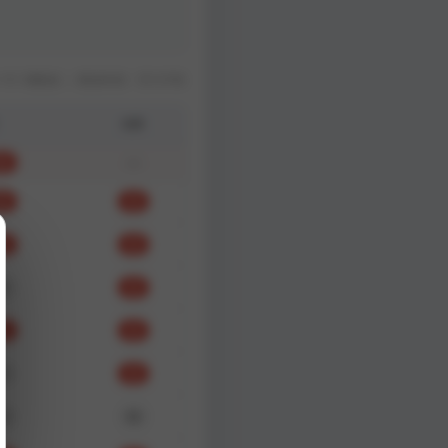
 151 期数据 ｜ 数据来源：官方开奖
结果
—
单
单
对
双
对
双
对
双
对
双
对
单
错