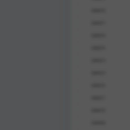
3466378
3466377
3466376
3466375
3466374
3466373
3466372
3466371
3466370
3466369