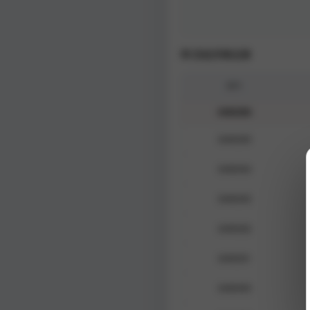
历史开奖记录
期号
3466396
3466395
3466394
3466393
3466392
3466391
3466390